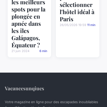
les meilleurs
sélectionner
spots pour la
l'hôtel idéal à
plongée en
Paris
apnée dans
26/05/2026 19:59
11 min
les îles
Galápagos,
Équateur ?
21 juin 2024
6 min
Vacancesunqiues
Votre magazine en ligne pour des escapades inoubliables