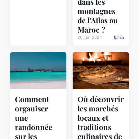
dans les
montagnes
de l'Atlas au
Maroc ?
20 juin 2024
6 min
Comment
Où découvrir
organiser
les marchés
une
locaux et
randonnée
traditions
sur les
culinaires de