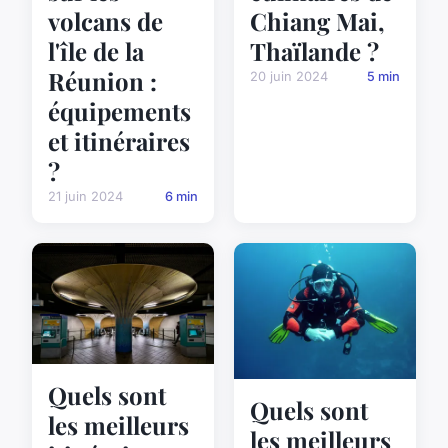
volcans de
Chiang Mai,
l'île de la
Thaïlande ?
Réunion :
20 juin 2024
5 min
équipements
et itinéraires
?
21 juin 2024
6 min
Quels sont
Quels sont
les meilleurs
les meilleurs