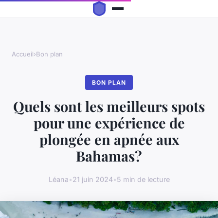
Accueil
›
Bon plan
BON PLAN
Quels sont les meilleurs spots
pour une expérience de
plongée en apnée aux
Bahamas?
Léana
•
21 juin 2024
•
5 min de lecture