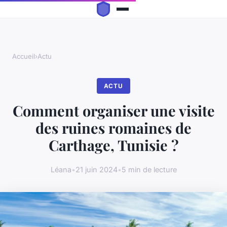
Accueil
›
Actu
ACTU
Comment organiser une visite
des ruines romaines de
Carthage, Tunisie ?
Léana
•
21 juin 2024
•
5 min de lecture